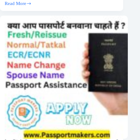
Read More
गोवा
बनाम
थाईलैंड:
क्यों
बदल
रही
है
भारतीयों
की
पसंद?